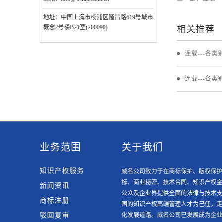
地址：中国上海市杨浦区隆昌路619号城市
概念2号楼B21室(200090)
相关推荐
连载---各
连载---各
业务范围
关于我们
知识产权服务
威名公司致力于在商标保护、版权保
标、商业秘密、技术合同、知识产权
新闻资讯
公众及企业界提供全面的法律与技术支
商标注册
国的知识产权高端管理人才为己任，
驳回复审
化发展道路。威名公司已发展成为企