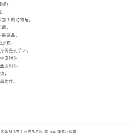
璃镜），
品，
半加工的动物角，
示牌，
料装饰品，
栖息箱，
制身份鉴别手环，
非金属附件，
非金属附件，
气垫，
金属附件。
-各类别指定主要商品名称 第19类 建筑材料等