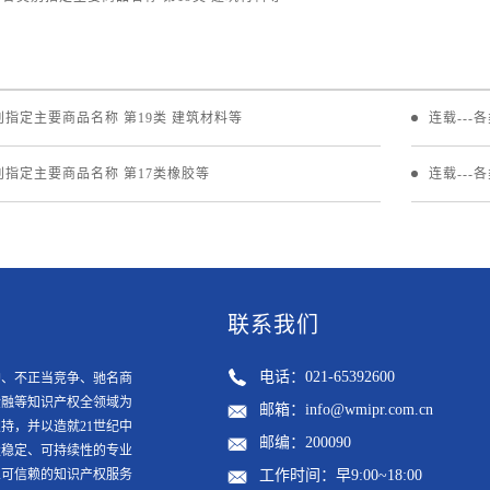
类别指定主要商品名称 第19类 建筑材料等
连载---
类别指定主要商品名称 第17类橡胶等
连载---
联系我们
电话：021-65392600
护、不正当竞争、驰名商
金融等知识产权全领域为
邮箱：info@wmipr.com.cn
持，并以造就21世纪中
邮编：200090
走稳定、可持续性的专业
业可信赖的知识产权服务
工作时间：早9:00~18:00