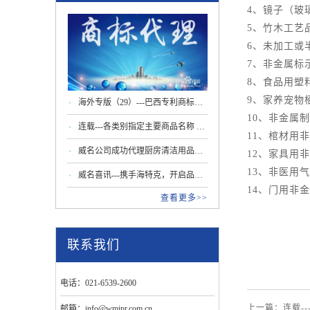
4、镜子（玻
5、竹木工艺
6、未加工或
7、非金属标
8、食品用塑
9、家养宠物
海外专版（29）---巴西专利商标局
10、非金属
更新商标指南：驰名商标认定及马
连载---各类别指定主要商品名称 第
11、棺材用
德里程序新规
29类 肉蛋奶等
威名公司成功代理厨房清洁用品行
12、家具用
13、非医用
业商标无效宣告案
威名喜讯---携手海特克，开启品牌
14、门用非
查看更多>>
出海知识产权护航新篇章
联系我们
电话：021-6539-2600
上一篇：连载--
邮箱：info@wmipr.com.cn