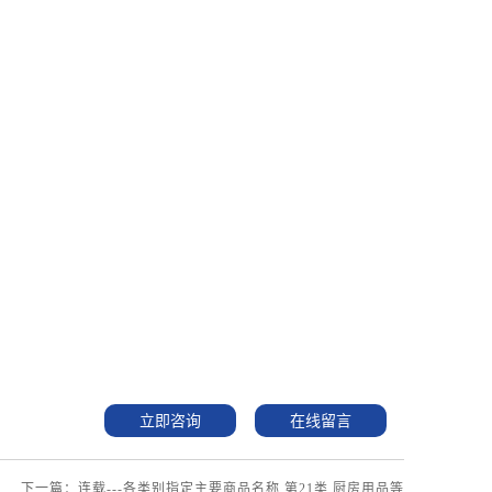
立即咨询
在线留言
下一篇：连载---各类别指定主要商品名称 第21类 厨房用品等